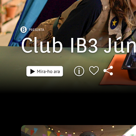
PRESENTA
Club IB3 Jún
Episodi: CIBJ-20
11 min
En Junior està decidit a independitzar-se i 
seu propi espai, però aquesta idea preocu
Bigotets. Per aclarir els seus dubtes, Junio
Aina Coca, la responsable de l'àrea d'art i 
d'IB3, que li mostrarà com es dissenyen i 
els escenaris dels programes. Mentrestant,
una manualitat molt especial: un marc de 