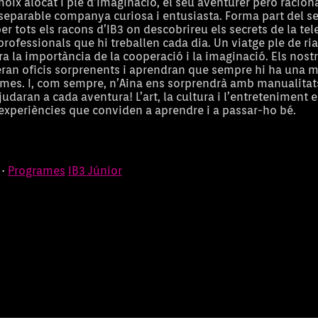
oix alocat i ple d’imaginació, el seu aventurer però racion
inseparable companya curiosa i entusiasta. Forma part del se
r tots els racons d’IB3 on descobrireu els secrets de la tele
professionals que hi treballen cada dia. Un viatge ple de rial
a la importància de la cooperació i la imaginació. Els nost
ran oficis sorprenents i aprendran que sempre hi ha una m
emes. I, com sempre, n’Aina ens sorprendrà amb manualitats
ajudaran a cada aventura! L’art, la cultura i l’entreteniment 
experiències que conviden a aprendre i a passar-ho bé.
 ·
Programes
IB3 Júnior