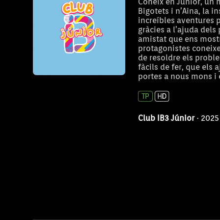
Coneix en Júnior, un m
Bigotets i n’Aina, la 
increíbles aventures pe
gràcies a l’ajuda dels 
amistat que ens mostr
protagonistes coneixe
de resoldre els probl
fàcils de fer, que els 
portes a nous mons i 
Club IB3 Júnior
· 2025