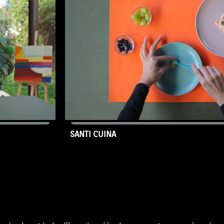
 emocions,
fogons i ensenyar-los a cuinar una
escobriran
trempó. Bon profit!
ara que
ió intacta,
ada en noves
SANTI CUINA
07/01/2026
Capítol CIBJ-19