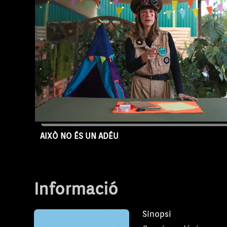
oblidar mai els moments compartits. Entre
bromes i confessions, els nostres amics d
que el més important és seguir junts, enc
cadascú faci el seu camí. I així, amb la il·lus
tanquen aquesta etapa amb la mirada pos
aventures que encara estan per arribar.
AIXÒ NO ÉS UN ADÉU
Capítol CIBJ-20
Informació
Sinopsi