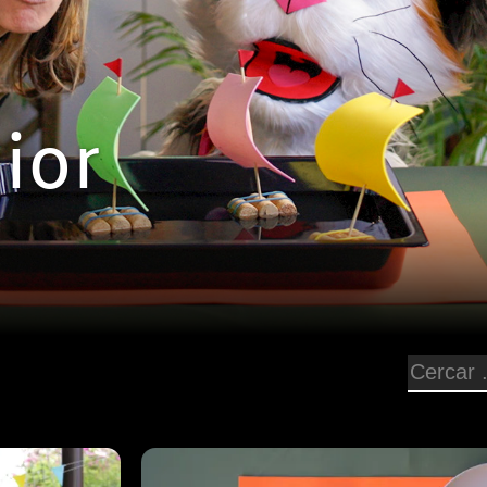
ior
Episodi: CIBJ-19
10 min
construir el
En Bigotets vol preparar una festa pe
pa molt a en
gent d'IB3 la seva amabilitat, i deci
r coneixerà
gran dinar. N'Aina s'encarregarà de
decorats
divertits peixets de fruita, mentre 
construeixen
insisteix a ajudar a la cuina… cosa
 n'Aina farà
acaba bé. Per sort, comptaran amb la
fotos per no
xef Santi Taura, que intentarà posar