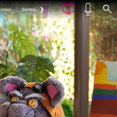
❯
rames
Destacat
Arxiu