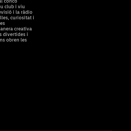
al conco
u club i viu
visió i la ràdio
les, curiositat i
res
anera creativa
 divertides i
ens obren les