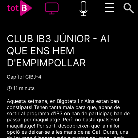
☰
CLUB IB3 JÚNIOR - AI
00:00
00:00
QUE ENS HEM
1x
D'EMPIMPOLLAR
Capítol CIBJ-4
🕓 11 minuts
Aquesta setmana, en Bigotets i n'Aina estan ben
constipats! Tenen tanta mala cara que, abans de
sortir al programa d'IB3 on han de participar, han de
passar per maquillatge. Però no basta qualsevol
maquillatge! Per sort, descobreixen que la millor
opció és deixar-se a les mans de na Cati Duran, una