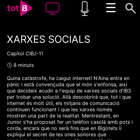
☰
XARXES SOCIALS
00:00
00:00
1x
Capítol CIBJ-11
🕓 8 minuts
Quina catàstrofe, ha caigut internet! N'Aina entra en
pànic i està convençuda que el món s'enfonsa, així
que decideix acudir a l'equip de xarxes socials d'IB3
per trobar una solució. Allà descobrirà que, tot i que
internet és molt útil, els mitjans de comunicació
continuen funcionant i que les xarxes només
mostren una part de la realitat. Mentrestant, en
Junior s'ha proposat fer un telèfon casolà amb pots i
corda, encara que no serà fins que en Bigotets li
expliqui el secret de les ones sonores que