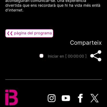
aconseguiran comunicar-se. Una experiència
divertida que ens recordarà que hi ha vida més enllà
d'internet.
❮❮ pàgina del programa
Comparteix
Iniciar en [
00:00:00
]