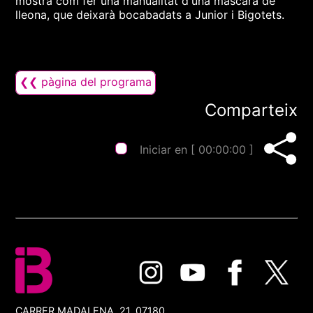
mostra com fer una manualitat d'una màscara de
lleona, que deixarà bocabadats a Junior i Bigotets.
❮❮ pàgina del programa
Comparteix
Iniciar en [
00:00:00
]
CARRER MADALENA, 21, 07180