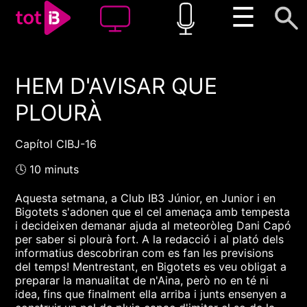
☰
HEM D'AVISAR QUE
00:00
00:00
PLOURÀ
1x
Capítol CIBJ-16
🕓 10 minuts
Aquesta setmana, a Club IB3 Júnior, en Junior i en
Bigotets s'adonen que el cel amenaça amb tempesta
i decideixen demanar ajuda al meteoròleg Dani Capó
per saber si plourà fort. A la redacció i al plató dels
informatius descobriran com es fan les previsions
del temps! Mentrestant, en Bigotets es veu obligat a
preparar la manualitat de n'Aina, però no en té ni
idea, fins que finalment ella arriba i junts ensenyen a