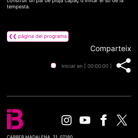
construir un pal de pluja capaç d'imitar el so de la
tempesta.
❮❮ pàgina del programa
Comparteix
Iniciar en [
00:00:00
]
CARRER MADALENA, 21, 07180