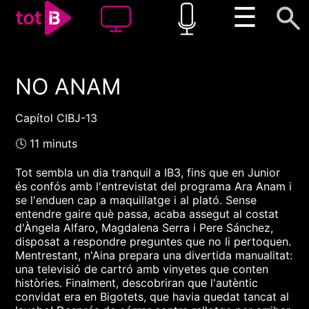
☰
NO ANAM
00:00
00:00
1x
Capítol CIBJ-13
🕓 11 minuts
Tot sembla un dia tranquil a IB3, fins que en Junior
és confós amb l'entrevistat del programa Ara Anam i
se l'enduen cap a maquillatge i al plató. Sense
entendre gaire què passa, acaba assegut al costat
d'Àngela Alfaro, Magdalena Serra i Pere Sánchez,
disposat a respondre preguntes que no li pertoquen.
Mentrestant, n'Aina prepara una divertida manualitat:
una televisió de cartró amb vinyetes que conten
històries. Finalment, descobriran que l'autèntic
convidat era en Bigotets, que havia quedat tancat al