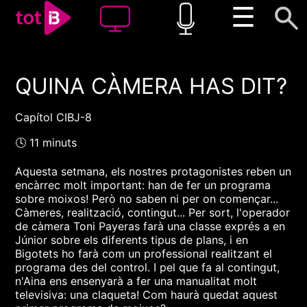
☰
QUINA CÀMERA HAS DIT?
00:00
00:00
1x
Capítol CIBJ-8
🕓 11 minuts
Aquesta setmana, els nostres protagonistes reben un
encàrrec molt important: han de fer un programa
sobre moixos! Però no saben ni per on començar...
Càmeres, realització, contingut... Per sort, l'operador
de càmera Toni Payeras farà una classe exprés a en
Júnior sobre els diferents tipus de plans, i en
Bigotets ho farà com un professional realitzant el
programa des del control. I pel que fa al contingut,
n'Aina ens ensenyarà a fer una manualitat molt
televisiva: una claqueta! Com haurà quedat aquest