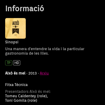
autòctones. I acabarem el
Informació
programa fent un gelat de
bomba al refugi de Son Amer
amb unes impressionats vistes
a Lluc.
Sinopsi
Una manera d'entendre la vida i la particular
gastronomia de les Illes.
Això és mel
· 2013 ·
Arxiu
Fitxa Tècnica
Presentadors Això és mel:
Tomeu Caldentey (role),
Toni Gomila (role)