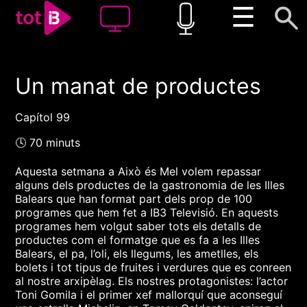
☰
Un manat de productes
00:00
00:00
1x
Capítol 99
🕓 70 minuts
Aquesta setmana a Això és Mel volem repassar
alguns dels productes de la gastronomia de les Illes
Balears que han format part dels prop de 100
programes que hem fet a IB3 Televisió. En aquests
programes hem volgut saber tots els detalls de
productes com el formatge que es fa a les Illes
Balears, el pa, l’oli, els llegums, les ametlles, els
bolets i tot tipus de fruites i verdures que es conreen
al nostre arxipèlag. Els nostres protagonistes: l’actor
Toni Gomila i el primer xef mallorquí que aconseguí