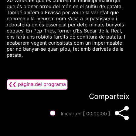
30 varietats que es conreen al municipi mallorquí
que és pioner arreu del món en el cultiu de patata.
També anirem a Eivissa per veure la varietat que
conreen allà. Veurem com s’usa a la pastisseria i
rebosteria on és essencial per determinats bunyols i
coques. En Pep Tries, forner d’Es Secar de la Real,
ens farà uns robiols farcits de confitura de patata. I
acabarem vegent curiositats com un impermeable
per no banyar-se quan plou, fet amb derivats de la
patata.
❮❮ pàgina del programa
Comparteix
Iniciar en [
00:00:00
]