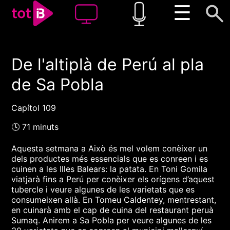
☰
De l'altiplà de Perú al pla
00:00
00:00
de Sa Pobla
1x
Capítol 109
🕓 71 minuts
Aquesta setmana a Això és mel volem conèixer un
dels productes més essencials que es conreen i es
cuinen a les Illes Balears: la patata. En Toni Gomila
viatjarà fins a Perú per conèixer els orígens d’aquest
tubercle i veure algunes de les varietats que es
consumeixen allà. En Tomeu Caldentey, mentrestant,
en cuinarà amb el cap de cuina del restaurant peruà
Sumaq. Anirem a Sa Pobla per veure algunes de les