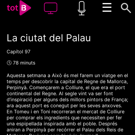
☰
La ciutat del Palau
00:00
00:00
1x
Capítol 97
🕓 78 minuts
Aquesta setmana a Això és mel farem un viatge en el
temps per descobrir la capital de Regne de Mallorca,
Perpinyà. Començarem a Colliure, el que era el port
continental del Regne. Al segle vint va ser font
d’inspiració per alguns dels millors pintors de França;
ara aquest port es conegut per les seves anxoves.
En Tomeu i en Toni recorreran el mercat de Colliure
per comprar els ingredients que necessiten per fer
una espipellada inspirada amb el poble. Després
aniran a Perpinyà per recórrer el Palau dels Reis de