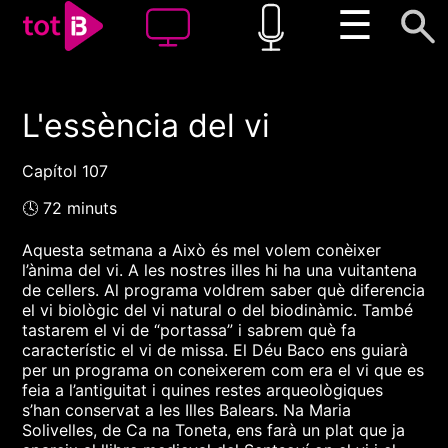
☰
L'essència del vi
00:00
00:00
1x
Capítol 107
🕓 72 minuts
Aquesta setmana a Això és mel volem conèixer
l’ànima del vi. A les nostres illes hi ha una vuitantena
de cellers. Al programa voldrem saber què diferencia
el vi biològic del vi natural o del biodinàmic. També
tastarem el vi de “portassa” i sabrem què fa
característic el vi de missa. El Déu Baco ens guiarà
per un programa on coneixerem com era el vi que es
feia a l’antiguitat i quines restes arqueològiques
s’han conservat a les Illes Balears. Na Maria
Solivelles, de Ca na Toneta, ens farà un plat que ja