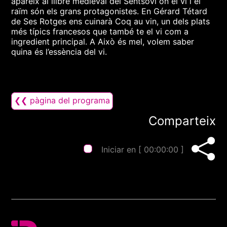
apareix al llibre medieval del Sentsoví on el vi i el
raïm són els grans protagonistes. En Gérard Tétard
de Ses Rotges ens cuinarà Coq au vin, un dels plats
més típics francesos que també te el vi com a
ingredient principal. A Això és mel, volem saber
quina és l’essència del vi.
❮❮ pàgina del programa
Comparteix
Iniciar en [
00:00:00
]