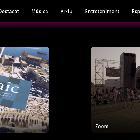
Destacat
Música
Arxiu
Entreteniment
Esp
 les realitats
 parròquies de les
Històries de vida 
que preocupen i a
le
Ja
de salut, ‘Vida
Jasmine i Jambo 
c on professionals
música. Els prota
Zoom
 sanitaris,
Jambo, bojos per 
e
és musical, Sound