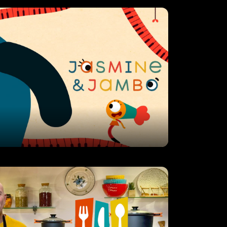
A taula
nou programa de cuina d’en Tomeu
st cuiner reconegut i estimat que
 cuina originalitat, personalitat, i
seva creativitat transmet opt
Ramon Llull.