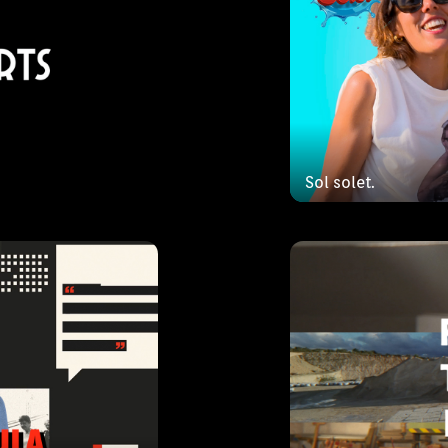
la
Ped
it i presentat per
Pedra, Terra i Fu
la" comptarà cada
han donat forma a
Sol solet.
tatius dels
llarg dels segles
 les
la terra i la fusta
rts
Els Ent