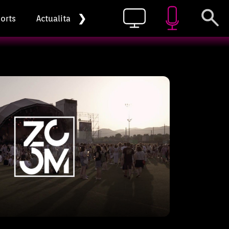
❯
orts
Actualitat
Pòdcast
que il·lustren els temes d’actualitat
fecten la nostra societat.
smine i Jambo
és una sèrie musical que parla de
gonistes són dos amics, la Jasmine i el
la música que viuen en un lloc on tot
land. Tot el que fan