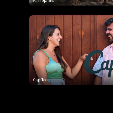
Passejades
l’entreteniment i l’orgull de mostrar 
costa que tenim arreu de la comunitat
Desconcerts 
Joan Trias, músic, assessor musical d’I
responsable de diversos espais music
Capfico
condueix aquest programa en què la 
illenca sona amb força.