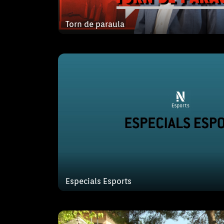
Edicions especials dels Serveis d'esp
Torn de paraula
ofereixen una mirada detallada dels
esportius de les nostres illes.
Uep! Quina fi
Cada diumenge, l'equip de Uep! Quina 
encapçalats per n'Antònia Ferrer, en 
Especials Esports
Lander, en Miquel Montoro , na Maria 
Ferrer aniran de fira en fira mostrant 