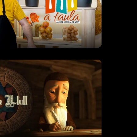
a sèrie d’animació dirigida al públic
 els darrers anys de la vida del
eva darrera estada a Mallorca. Els
 Ramon Llull, un nen i l
e tota la vida
és un programa que ens portarà a
abliments més emblemàtics de les