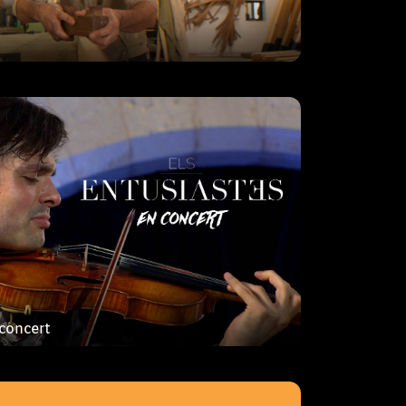
àdio i les xarxes més entusiastes
nova mostra del talent illenc en
de la música
Animàlia
programa sobre el regne animal i els
yia de les Illes Balears. Una
 concert
ma on hi ha censats més de mig milió
, que superen de llarg el nom