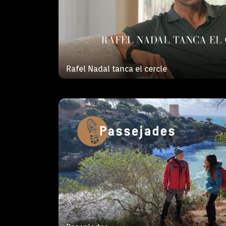
Els presentadors Glòria Franquet i Vi
recorreran el nostre territori amb rut
Rafel Nadal tanca el cercle
transcorren vora la mar, per la muntan
les illes, fent conèixer la riquesa i l
Capfico
‘Capfico’, una nova aposta d’estiu a t
fresc, divertit, de proximitat i que ap