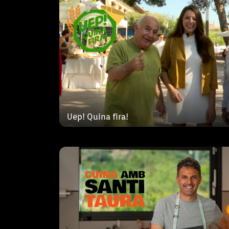
Cuina amb Santi
Cada dia, a IB3 Televisió, Santi Taura
l’espectador la seva passió pel recept
Uep! Quina fira!
balear. Ho farà a través d’unes recep
juguen amb els ingredients de sempr