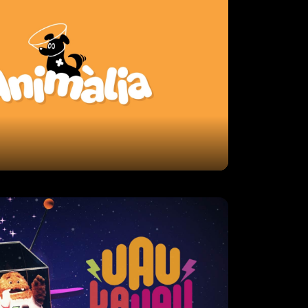
Uau ka kau
 programa que convida els infants
s anys a descobrir el món a través de la
s balears Victòria Maldi, Enka Alonso,
 Joy i Carolina Val