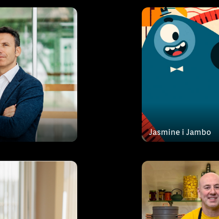
l cercle
rcle, un programa
“A taula” és el 
 moment en què el
Caldentey . Aque
Jasmine i Jambo
pa vital després
uneixen en la seva
excel·lència. La 