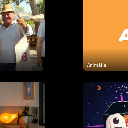
 Taura
 compartirà amb
"Uau Ka Kau”, un
ari tradicional
d'entre tres i si
Animàlia
tes atrevides, que
música. Els actor
e
Neus Torres, Marc