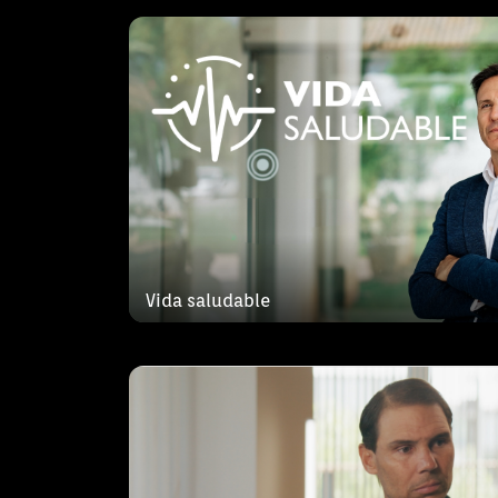
Rafel Nadal tanca e
IB3 presenta Rafel Nadal tanca el ce
especial dedicat a Rafel Nadal en el
Vida saludable
tennista manacorí inicia una nova eta
de deixar la competició professional.
Passejades