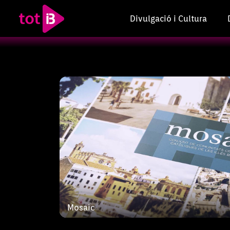
Divulgació i Cultura
Programa que acosta els espectadors a
pastorals de les diferents esglésies i
Illes.
Vida saludab
IB3 Televisió estrena el nou programa 
Saludable’, un format de servei públi
Mosaic
de les nostres illes de tots els àmbits
aportaran els millors consells als esp