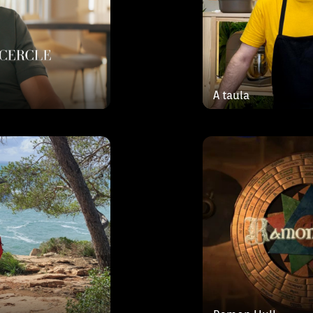
cenç Sastre
Ramón Llull és un
es senzilles que
infantil que narra
A taula
ya o l’interior de
pensador, en la s
protagonistes són
D
ravés d’un format
De Tota la Vida 
osta per
conèixer els est