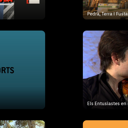
orts que ens
La televisió, la r
Pedra, Terra i Fusta
 esdeveniments
s’ompliran d’una 
l’àmbit cultural 
ra!
Fira!,
ANIMÀLIA, el nou 
Felip Munar, en
animals de compan
Els Entusiastes en
Pons i na Marta
comunitat autòno
el bo i mil
de cans i moixos