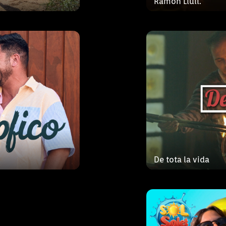
Ramon Llull.
les paisatges de
nostres illes de 
, ja
de totes les nost
IB3
B3 ràdio i
Quan surt el sol, 
als de l’EPRTIVB,
platges s’omplen d
De tota la vida
cultura sonora
places de festa i 
aquest estiu, IB3