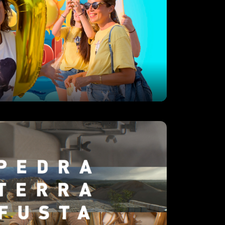
ra, Terra i Fusta
sta és un recorregut pels materials que
 l’arquitectura de les Illes Balears al
. Un viatge per conèixer com la pedra,
, materials
usiastes en concert