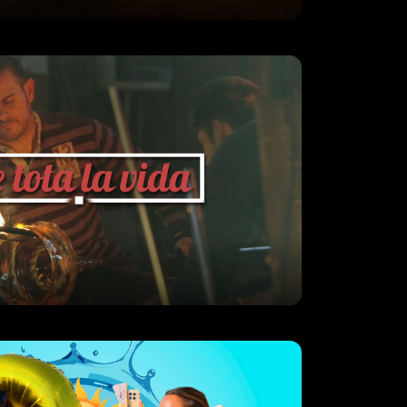
la mà d’en Toni Riera. Els protagonistes
res històries són els hereu
Sol solet.
les Illes Balears es transformen. Les
e vida, les piscines de rialles, les
els carrers d’històries per compartir. I
 t’hi convida