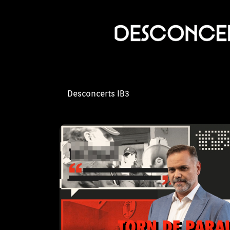
Torn de parau
Dirigit per José María Castro i codirig
Joan Miquel Perpinyà, "Torn de Parau
Desconcerts IB3
setmana amb cinc analistes represen
principals mitjans de comunicació de
Especials Espo