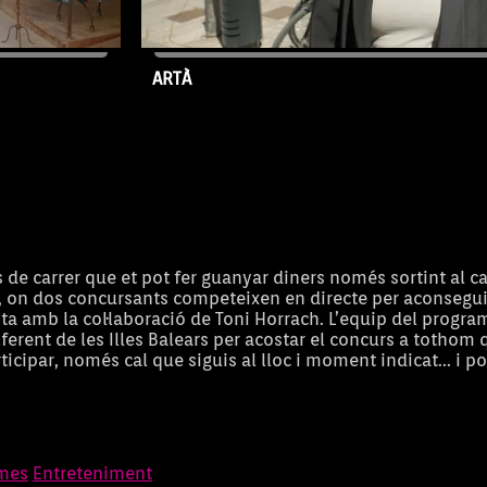
ARTÀ
16/07/2026
Capítol 122
s de carrer que et pot fer guanyar diners només sortint al ca
l, on dos concursants competeixen en directe per aconsegu
ta amb la col·laboració de Toni Horrach. L’equip del progra
ferent de les Illes Balears per acostar el concurs a tothom 
rticipar, només cal que siguis al lloc i moment indicat... i p
mes
Entreteniment