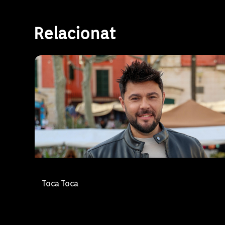
Toca, Toca!, un nou concurs itinerant que r
pobles i ciutats de les Illes Balears amb u
Relacionat
d’entreteniment de proximitat, àgil i familia
programa suposa la tornada de Raül Valls
Toca Toca