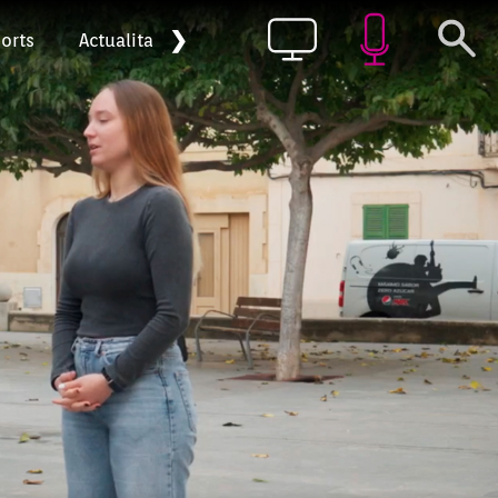
❯
orts
Actualitat
Pòdcast
Episodi: 121