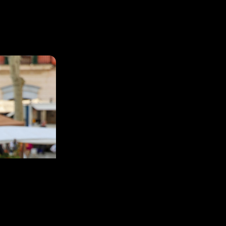
ecorrerà
na proposta
r. El