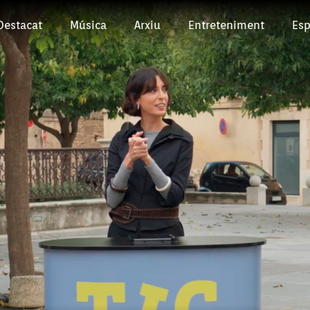
Destacat
Música
Arxiu
Entreteniment
Esp
Episodi: 122