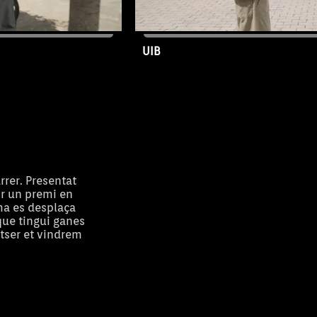
UIB
15/07/2026
Capítol 121
rrer. Presentat
ir un premi en
ma es desplaça
que tingui ganes
otser et vindrem