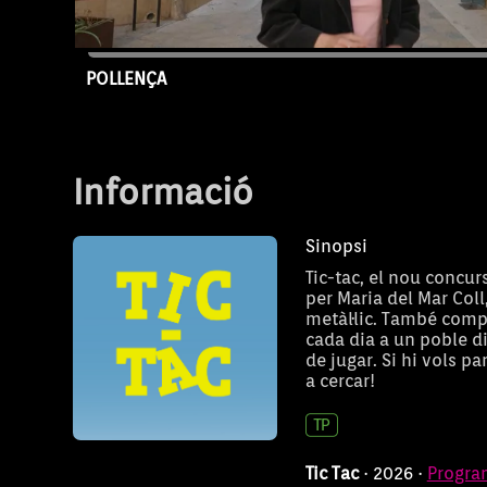
POLLENÇA
Capítol 123
Informació
Sinopsi
Tic-tac, el nou concur
per Maria del Mar Col
metàl·lic. També comp
cada dia a un poble di
de jugar. Si hi vols pa
Toca Toca
a cercar!
Tic Tac
· 2026 ·
Progra