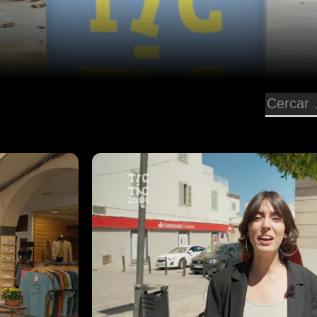
29 min
t fer guanyar
Tic-tac, el nou concurs de carrer qu
r Coll es
diners només sortint al carrer. Mari
desplaça a Artà.