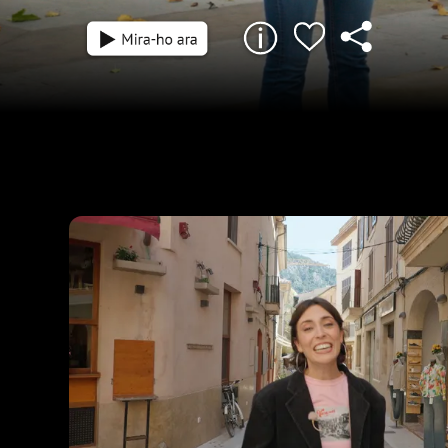
33 min
Tic-tac, el nou concurs de carrer que et po
diners només sortint al carrer. Maria del Ma
desplaça a Pollença.