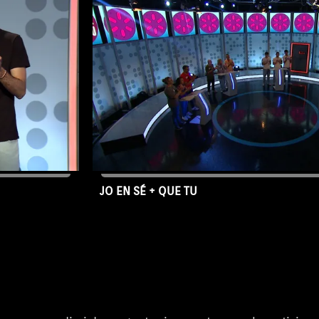
JO EN SÉ + QUE TU
25/06/2026
Capítol 1719