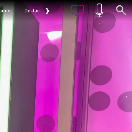
❯
rames
Destacat
Arxiu