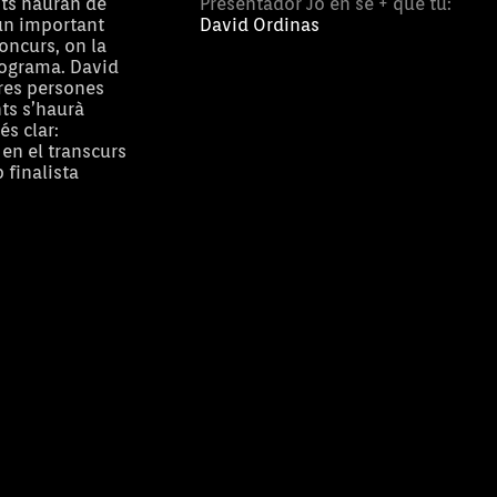
nts hauran de
Presentador Jo en sé + que tu:
un important
David Ordinas
oncurs, on la
programa. David
tres persones
ts s’haurà
s clar:
 en el transcurs
p finalista