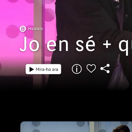
PRESENTA
Jo en sé + 
Episodi: 1720
42 min
Programa 1720 emès dia 25/06/26