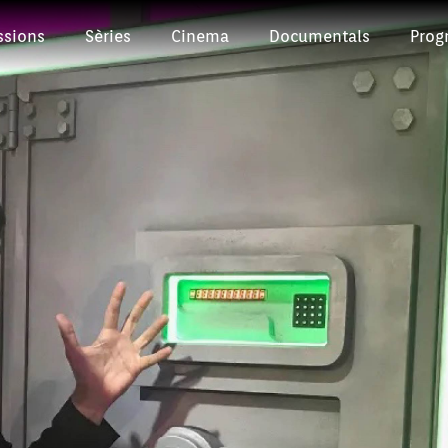
ssions
Sèries
Cinema
Documentals
Prog