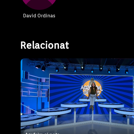
David Ordinas
Relacionat
Agafa’m si pots és un concurs diari de preg
respostes conduït per Antònia Ferrer.