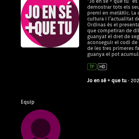
“Jo en sé + que tu” és
demostrar tots els se
premi en metàl·lic. La
cultura i l’actualitat
Ordinas és el present
que competiran de dil
guanyat el dret de se
aconseguir el codi de 
de les tres primeres fa
guanya el pot acumul
Jo en sé + que tu
· 20
Equip
Agafa'm si pots