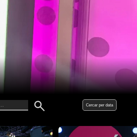
Episodi: 1718
43 min
Cercar per data
Programa 1718 emès dia 22/