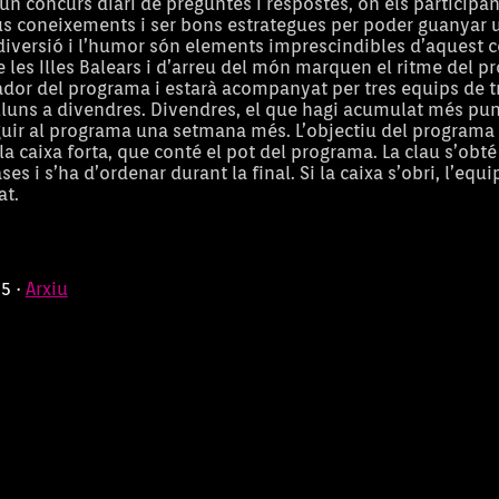
 un concurs diari de preguntes i respostes, on els participa
us coneixements i ser bons estrategues per poder guanyar 
 diversió i l’humor són elements imprescindibles d’aquest c
 de les Illes Balears i d’arreu del món marquen el ritme del 
ador del programa i estarà acompanyat per tres equips de 
luns a divendres. Divendres, el que hagi acumulat més pun
guir al programa una setmana més. L’objectiu del programa é
la caixa forta, que conté el pot del programa. La clau s’obté
ses i s’ha d’ordenar durant la final. Si la caixa s’obri, l’equi
at.
25 ·
Arxiu