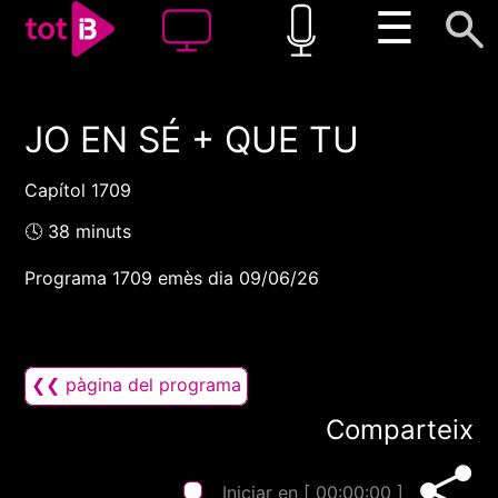
☰
JO EN SÉ + QUE TU
00:00
00:00
1x
Capítol 1709
🕓 38 minuts
Programa 1709 emès dia 09/06/26
❮❮ pàgina del programa
Comparteix
Iniciar en [
00:00:00
]