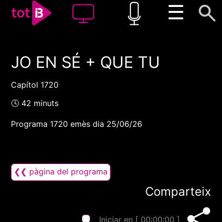
☰
JO EN SÉ + QUE TU
00:00
00:00
1x
Capítol 1720
🕓 42 minuts
Programa 1720 emès dia 25/06/26
❮❮ pàgina del programa
Comparteix
Iniciar en [
00:00:00
]