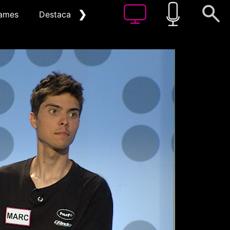
❯
ames
Destacat
Arxiu