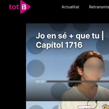
Actualitat
Retransmis
Jo en sé + que tu |
Capítol 1716
00:00