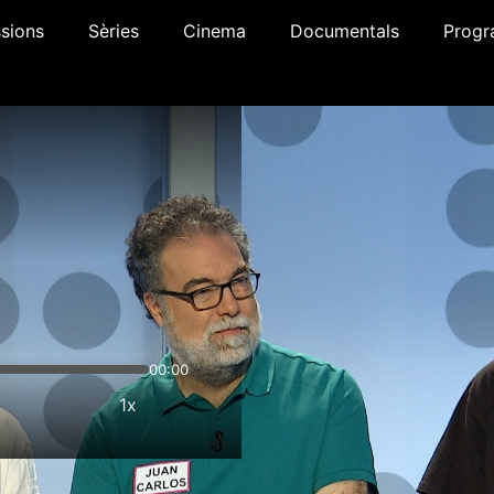
sions
Sèries
Cinema
Documentals
Progr
00:00
1x