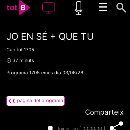
☰
JO EN SÉ + QUE TU
00:00
00:00
1x
Capítol 1705
🕓 37 minuts
Programa 1705 emès dia 03/06/26
❮❮ pàgina del programa
Comparteix
Iniciar en [
00:00:00
]