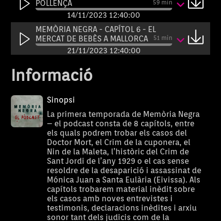
POLLENÇA
59 min
14/11/2023 12:40:00
MEMÒRIA NEGRA - CAPÍTOL 6 - EL
MERCAT DE BEBÈS A MALLORCA
51 min
21/11/2023 12:40:00
MEMÒRIA NEGRA - CAPÍTOL 7 -
Informació
OBJECTIU: EL REI
52 min
28/11/2023 12:40:00
Sinopsi
MEMORIA NEGRA - CAPÍTOL 8 -
SISENA FLOTA
58 min
La primera temporada de Memòria Negra
05/12/2023 12:40:00
– el podcast consta de 8 capítols, entre
els quals podrem trobar els casos del
Doctor Mort, el Crim de la cuponera, el
Nin de la Maleta, l’històric del Crim de
Sant Jordi de l’any 1929 o el cas sense
resoldre de la desaparició i assassinat de
Mónica Juan a Santa Eulària (Eivissa). Als
capítols trobarem material inèdit sobre
els casos amb noves entrevistes i
testimonis, declaracions inèdites i arxiu
sonor tant dels judicis com de la