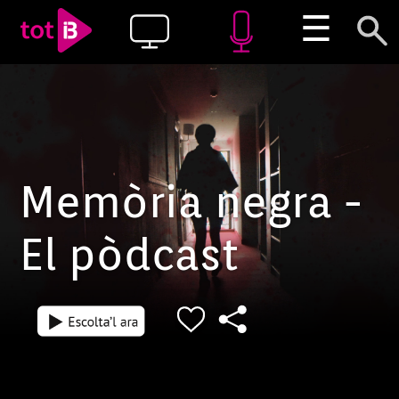
☰
Memòria negra -
El pòdcast