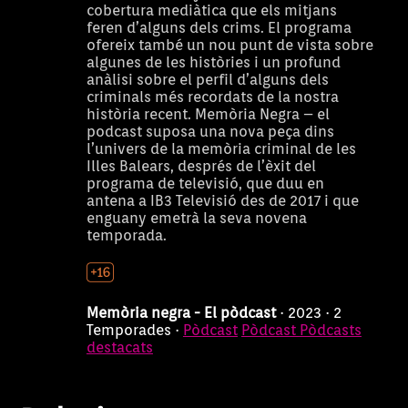
cobertura mediàtica que els mitjans
feren d’alguns dels crims. El programa
ofereix també un nou punt de vista sobre
algunes de les històries i un profund
anàlisi sobre el perfil d’alguns dels
criminals més recordats de la nostra
història recent. Memòria Negra – el
podcast suposa una nova peça dins
l’univers de la memòria criminal de les
Illes Balears, després de l’èxit del
programa de televisió, que duu en
antena a IB3 Televisió des de 2017 i que
enguany emetrà la seva novena
temporada.
Memòria Negra és una sèrie
Memòria negra
documental que tracta de
recuperar part dels crims i
successos més destacats que
Memòria negra - El pòdcast
· 2023 · 2
Temporades ·
Pòdcast
Pòdcast
Pòdcasts
s’han produït a les Illes Balears
destacats
durant els darrers 100 anys.