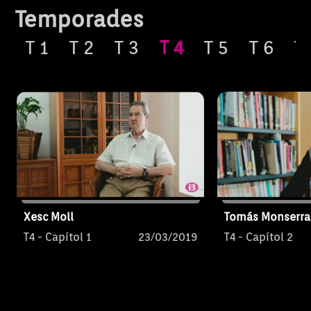
Temporades
T
1
T
2
T
3
T
4
T
5
T
6
T
Xesc Moll
Tomás Monserra
T4 - Capítol 1
23/03/2019
T4 - Capítol 2