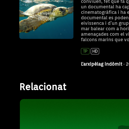
conviuen, fet que fa 
un documental ha capta
cinematogràfica i ha 
documental es poden v
eivissenca i d’un gru
mar balear com a hori
amenaçades com el viro
Concurs de cans pas
falcons marins que vol
L'arxipèlag indòmit
· 
La cita demostra les habilitats dels cans pe
guardes d’ovelles després de rebre les ord
Relacionat
pastors. El concurs consta de 2 proves. Les
puntuacions aconseguides a la primer