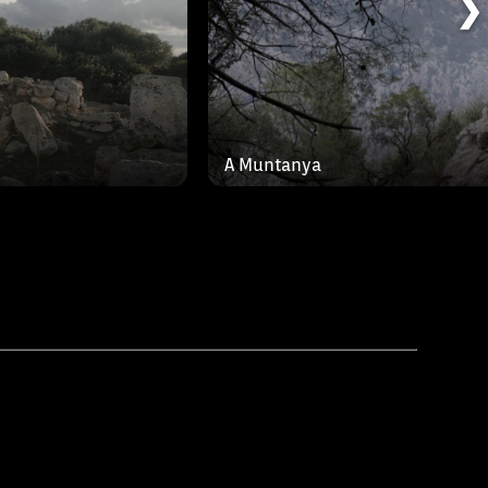
❯
A Muntanya