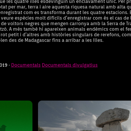
que les quatre illes esdevinguin un enclavament únic. Per p
t per mar, terra i aire aquesta riquesa natural amb alta qu
enregistrat com es transforma durant les quatre estacions. 
eure espècies molt difícils d’enregistrar com és el cas de 
p de voltors negres que mengen carronya amb la Serra de Tr
tzó. A més també hi apareixen animals endèmics com el fer
t petit i d’altres amb històries singulars de rerefons, com
tors
El misteri de les
en des de Madagascar fins a arribar a les Illes.
2019 ·
Documentals
Documentals divulgatius
r conduir les
El documental El misteri de les tau
res dels
que exposa les diferents teories so
 9 millors
la finalitat i el significat de les ta
taula és misteri de l’antigui