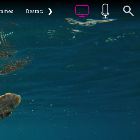
❯
rames
Destacat
Arxiu