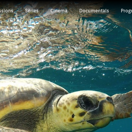
ssions
Sèries
Cinema
Documentals
Prog