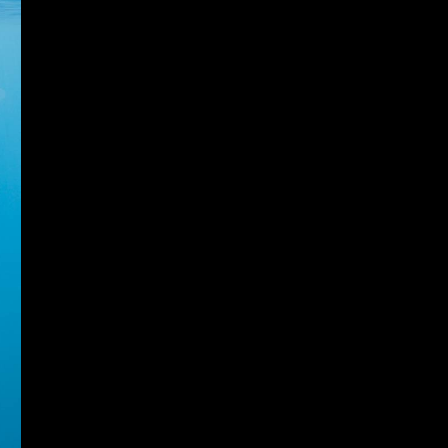
ag
que