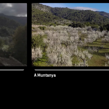
l'activitat ha causat l'ensorrament 
A Muntanya
20/11/2022
T1 - Capítol 2