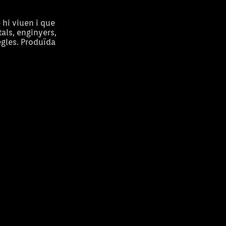
 hi viuen i que
tals, enginyers,
egles. Produïda