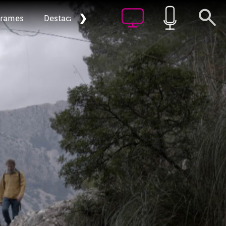
❯
grames
Destacat
Arxiu