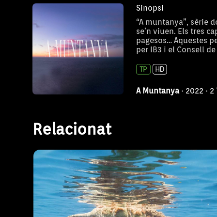
Sinopsi
“A muntanya”, sèrie d
se’n viuen. Els tres c
pagesos… Aquestes per
per IB3 i el Consell d
A Muntanya
· 2022 · 
Relacionat