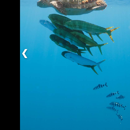
La mar balear com mai no s’ha vist. Arxipèl
blau, sèrie documental de sis capitols, una
producció d’IB3 i la Fundació Marilles i en
col·laboració amb la productora Miraprim, 
mostra imatges espec
❮