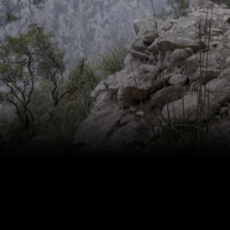
Episodi: 2
la
El capital estranger ha fet possible e
repte a què
agrària de Can Aixartell. A Son Puig,
 Coneixem
ve d'enrere. Coneixem també l'expe
la, Alfàbia,
de Son Puça i la dedicació al turism
n Moragues i
Binibona, a Selva. A Fartàritx Gran,