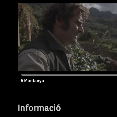
Miramar.
A Muntanya
T1 - Capítol 1
Arxipèlag blau
Informació