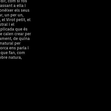
dir, com si fos
assant a ella i
onèixer els seus
r, un per un,
el Virot petit, el
ral i el
mplicada que és
ue calen crear per
lament, de quina
 natural per
orca ens parla i
l que fan, com
obre natura,