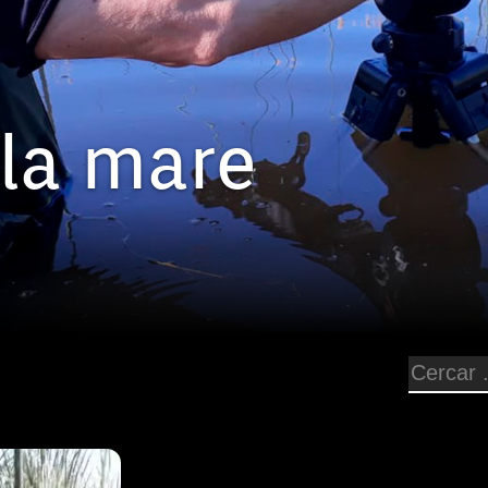
illa mare
l documental,
de la
es al camp
 filmar
ta manera el
s de la mar,
a veu en off,