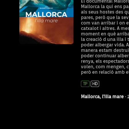
El documental Mallorca
Mallorca la qui ens par
als seus hostes des q
pares, però que la se
com van arribar i on es
catxalot i altres. A m
moment en què arribar
la creació d una illa 
poder albergar vida. 
manera estam destruint
poder continuar alberg
renya, els espectador
volen, com mengen, co
però en relació amb e
Mallorca, l'illa mare
· 