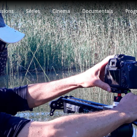
ssions
Sèries
Cinema
Documentals
Prog