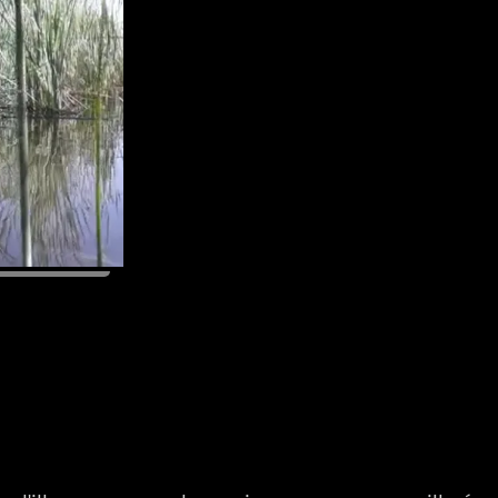
rsonatge
a a l illa de
08/01/2023