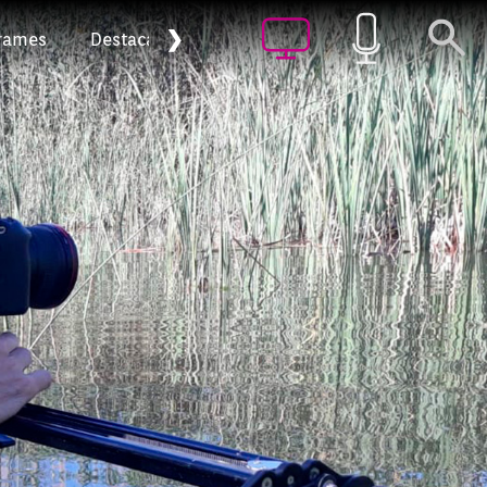
❯
rames
Destacat
Arxiu