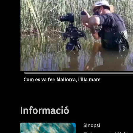
que de fet va ser la interpretació d un pe
inventat, ja que van donar personalitat i vid
Mallorca.
Com es va fer: Mallorca, l'illa mare
Capítol 2
Informació
Sinopsi