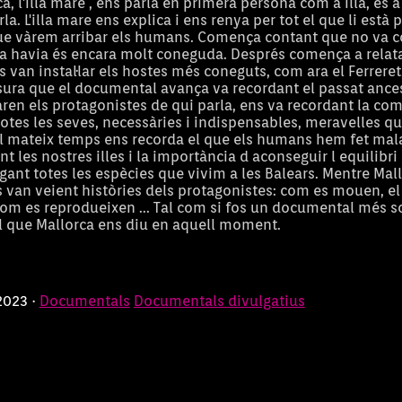
, l'illa mare , ens parla en primera persona com a illa, és a 
la. L'illa mare ens explica i ens renya per tot el que li està p
ue vàrem arribar els humans. Comença contant que no va c
va havia és encara molt coneguda. Després comença a relata
 van instal·lar els hostes més coneguts, com ara el Ferreret, 
esura que el documental avança va recordant el passat ancest
en els protagonistes de qui parla, ens va recordant la co
i totes les seves, necessàries i indispensables, meravelles q
Al mateix temps ens recorda el que els humans hem fet ma
 les nostres illes i la importància d aconseguir l equilibri
ant totes les espècies que vivim a les Balears. Mentre Mall
s van veient històries dels protagonistes: com es mouen, e
m es reprodueixen ... Tal com si fos un documental més s
l que Mallorca ens diu en aquell moment.
2023 ·
Documentals
Documentals divulgatius