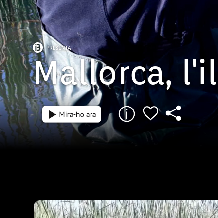
PRESENTA
Mallorca, l'
Episodi: 2
Toni Escandell ens explica com es va fer e
Mallorca, l illa mare. Toni fa un recordatori 
producció, les seves vivències, experiènci
de l equip de rodatge i veurem com es van
algunes imatges i perquè s ha fet d aques
tracte de la llum entre altres, sobre imatge
a terra i a l aire. Veurem com es va gravar l