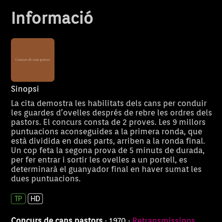
de les Illes (2000-2003) i que
Informació
va veure néixer el concurs l'any
2001. També s'han convidat a
pastors que van venir a la
primera edició. L'any 2020 vam
acomiadar a en Xusco, el ca
d'en Miquel Adrover que havia
aconseguit grans triomfs als
Sinopsi
diferents concursos on havia
participat. Per cinquè any, el
La cita demostra les habilitats dels cans per conduir
concurs porta el seu nom per
les guardes d’ovelles després de rebre les ordres dels
denominar-se: Gran Premi
pastors. El concurs consta de 2 proves. Les 9 millors
Xusco Son Mesquida. A més, el
puntuacions aconseguides a la primera ronda, que
està dividida en dues parts, arriben a la ronda final.
trofeu del guanyador és una
Un cop feta la segona prova de 5 minuts de durada,
silueta del ca que sempre
per fer entrar i sortir les ovelles a un portell, es
recordarem. Serà la vuitena
determinarà el guanyador final en haver sumat les
ocasió en què IB3 Televisió
dues puntuacions.
explicarà de forma íntegra el
concurs de cans pastors. La cita
demostra les habilitats dels
cansper conduir les guardes
Concurs de cans pastors
· 1970 ·
Retransmissions