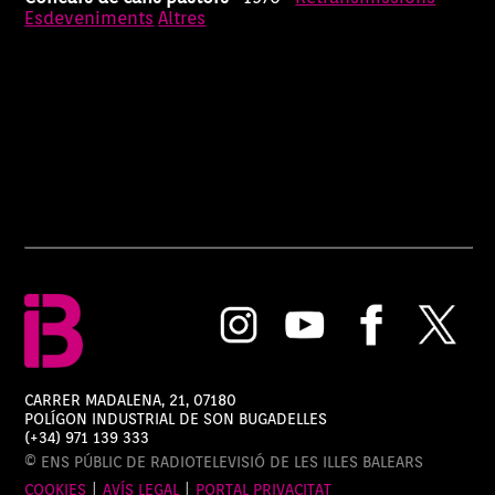
d'ovelles després de rebre les
Esdeveniments
Altres
ordres dels pastors amb el
públic present a Son Mesquida
que gaudeix d'aquesta simbiosi.
La retransmissió la condueix el
presentador Rafel Gómez amb
el jutge i ex participant del
concurs Toni Alomar.
CARRER MADALENA, 21, 07180
POLÍGON INDUSTRIAL DE SON BUGADELLES
(+34) 971 139 333
© ENS PÚBLIC DE RADIOTELEVISIÓ DE LES ILLES BALEARS
COOKIES
|
AVÍS LEGAL
|
PORTAL PRIVACITAT