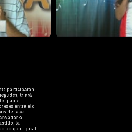
Càsting Lalala 03
08/07/2014
T1 - Capítol CAST-03
ts participaran
negudes, triarà
ticipants
preses entre els
ons de fase
guanyador o
tillo, la
an un quart jurat