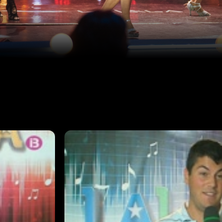
Episodi: CAST-02
8 min
noves
Ens refrescarà les nits de l'estiu a
promeses de la cançó balear.