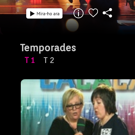
Episodi: CAST-01
8 min
Temporades
T
1
T
2
Ens refrescarà les nits de l'estiu amb les 
promeses de la cançó balear.