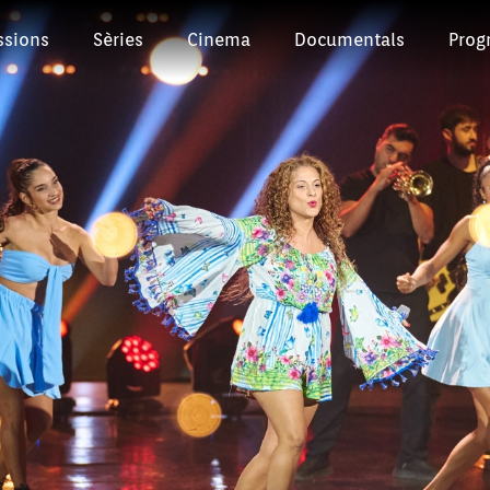
ssions
Sèries
Cinema
Documentals
Prog