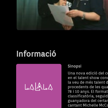
Càsting Lalala 01
T1 - Capítol CAST-01
Informació
Sinopsi
Una nova edició del c
en el talent show cond
la veu de més talent d
procedents de les qua
78 i 10 anys. El forma
classificatòria, segui
guanyadora del certame
cantant Michelle McCa