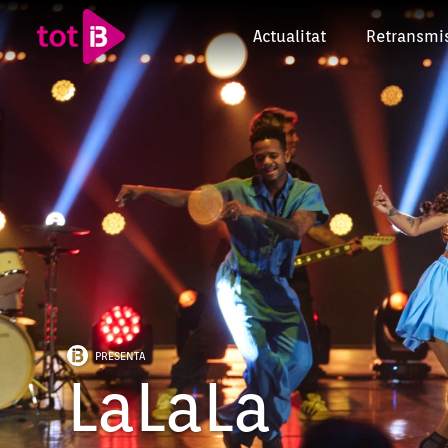
Actualitat
Retransmi
PRESENTA
LaLaLa