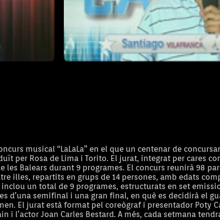
Càsting Lalala 02
07/07/2014
T1 - Capítol CAST-02
oncurs musical “LaLaLa” en el que un centenar de concursan
uït per Rosa de Lima i Torito. El jurat, integrat per cares co
e les Balears durant 9 programes. El concurs reunirà 98 par
tre illes, repartits en grups de 14 persones, amb edats com
t inclou un total de 9 programes, estructurats en set emissi
des d’una semifinal i una gran final, en què es decidirà el 
n. El jurat està format pel coreògraf i presentador Poty Cas
in i l’actor Joan Carles Bestard. A més, cada setmana tendr