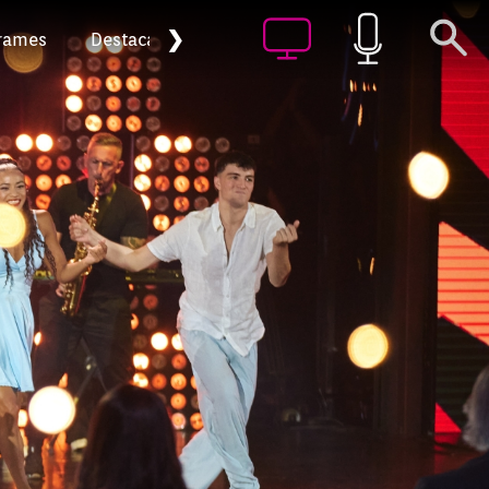
❯
rames
Destacat
Arxiu