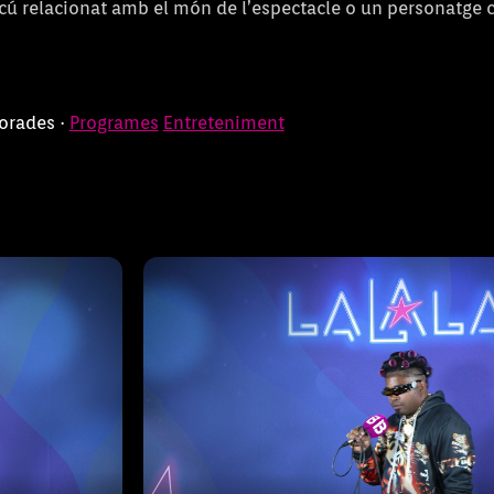
lcú relacionat amb el món de l’espectacle o un personatge 
G
LA LA LA EL CÀ
porades ·
Programes
Entreteniment
óna a
nis molt
Aquest programa de 'LALALA (El Càst
 talent
conèixer participants que arriben 
Raül,
grans, com les seves veus.