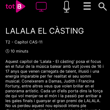
☰
LALALA EL CÀSTING
00:00
00:00
1x
T2 - Capítol CAS-11
🕓 10 minuts
Aquest capítol de 'Lalala - El càsting' posa el focus
en el futur de la música balear amb vuit joves de 16 i
17 anys que venen carregats de talent, il·lusió i una
energia imparable per fer realitat el seu somni
musical. Coneixerem a Damas, Judith i Francina
Fortuny, entre altres veus que volen brillar en el
panorama artístic. Cada un d'ells porta dins la força
de qui vol menjar-se el món i la passió per arribar a
les gales finals i guanyar el gran premi de LALALA.
No us perdeu aquest nou episodi intens ple