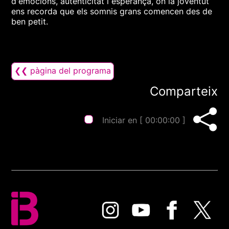
d'emocions, autenticitat i esperança, on la joventut
ens recorda que els somnis grans comencen des de
ben petit.
❮❮ pàgina del programa
Comparteix
Iniciar en [
00:00:00
]