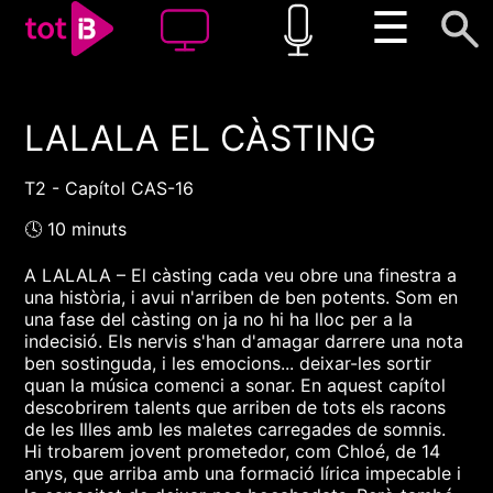
☰
LALALA EL CÀSTING
00:00
00:00
1x
T2 - Capítol CAS-16
🕓 10 minuts
A LALALA – El càsting cada veu obre una finestra a
una història, i avui n'arriben de ben potents. Som en
una fase del càsting on ja no hi ha lloc per a la
indecisió. Els nervis s'han d'amagar darrere una nota
ben sostinguda, i les emocions... deixar-les sortir
quan la música comenci a sonar. En aquest capítol
descobrirem talents que arriben de tots els racons
de les Illes amb les maletes carregades de somnis.
Hi trobarem jovent prometedor, com Chloé, de 14
anys, que arriba amb una formació lírica impecable i