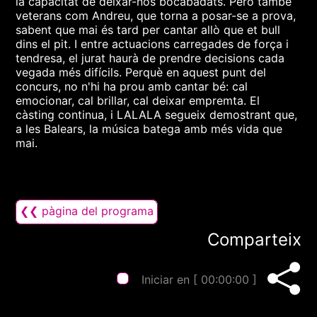
la capacitat de deixar-nos bocabadats. Però també
veterans com Andreu, que torna a posar-se a prova,
sabent que mai és tard per cantar allò que et bull
dins el pit. I entre actuacions carregades de força i
tendresa, el jurat haurà de prendre decisions cada
vegada més difícils. Perquè en aquest punt del
concurs, no n'hi ha prou amb cantar bé: cal
emocionar, cal brillar, cal deixar empremta. El
càsting continua, i LALALA segueix demostrant que,
a les Balears, la música batega amb més vida que
mai.
❮❮ pàgina del programa
Comparteix
Iniciar en [
00:00:00
]