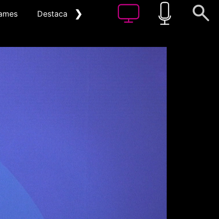
❯
ames
Destacat
Arxiu