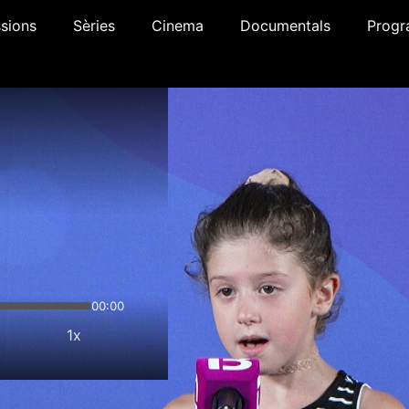
sions
Sèries
Cinema
Documentals
Progr
00:00
1x