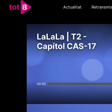
Actualitat
Retransmis
LaLaLa | T2 -
Capítol CAS-17
00:00