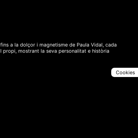
fins a la dolçor i magnetisme de Paula Vidal, cada
l propi, mostrant la seva personalitat e història
Cookies
Comparteix
Iniciar en [
00:00:00
]