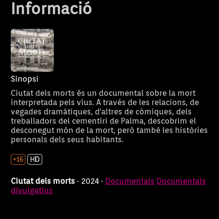
Informació
Sinopsi
Ciutat dels morts és un documental sobre la mort
interpretada pels vius. A través de les relacions, de
vegades dramàtiques, d'altres de còmiques, dels
treballadors del cementiri de Palma, descobrim el
Villaronga, la
desconegut món de la mort, però també les històries
personals dels seus habitants.
Estiu de 2009. Agustí Villaronga
audacia de lo
es proposa escriure una
pel·lícula que mai aconseguirà
oscuro
rodar. En els moments d
Ciutat dels morts
· 2024 ·
Documentals
Documentals
inactivitat es sincera amb un
divulgatius
aspirant a cineasta per parlar
sense embuts sobre les pors