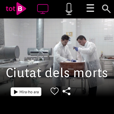
☰
Ciutat dels morts