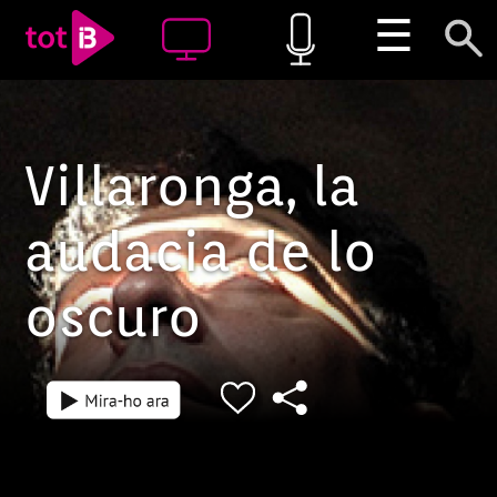
☰
Villaronga, la
audacia de lo
oscuro