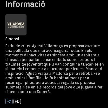
Informació
Sinopsi
Estiu de 2009. Agustí Villaronga es proposa escriure
una pel·lícula que mai aconseguirà rodar. En els
moments d inactivitat es sincera amb un aspirant a
cineasta per parlar sense embuts sobre les pors i
traumes de joventut que li van conduir a tancar-se en
si mateix i començar a elucubrar pel·lícules. Mancat d
inspiració, Agustí viatja a Mallorca per a retrobar-se
Bonet, Villaronga,
amb amics i família. Ho fa habitualment per a
recarregar piles, però aquesta vegada es proposa
Mesquida, i de
submergir-se en els records del jove que jugava a fer
cinema amb una Super8.
Basat en els testimonis vius i
Programa cultu
cop el plaer
Els Ent
directes de Maria del Mar
de ràdio, televi
Bonet, Agustí Villaronga i Biel
d'escriure dins
la radiotelevis
Mesquida, el documental narra