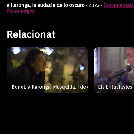
Illes Balears.
Villaronga, la audacia de lo oscuro
· 2023 ·
Documentals
i descobreix els tres amics, les
l'aigua
Personatges
tres veus de combat. Tres veus
que s’agermanen a
Relacionat
Bonet, Villaronga, Mesquida, i de cop el plaer d'escriur
Els Entusiastes