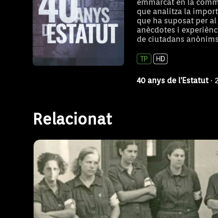
emmarcat en la commem
que analitza la impor
que ha suposat per al 
anècdotes i experiènc
Milicianes
de ciutadans anònims
40 anys de l'Estatut
· 
La matinada del 5 de setembre de 1936 a 
ser executades pels feixistes cinc milician
Relacionat
L'existència d'un diari escrit per una d'elles
els dies de campanya a Mallorca, i una f