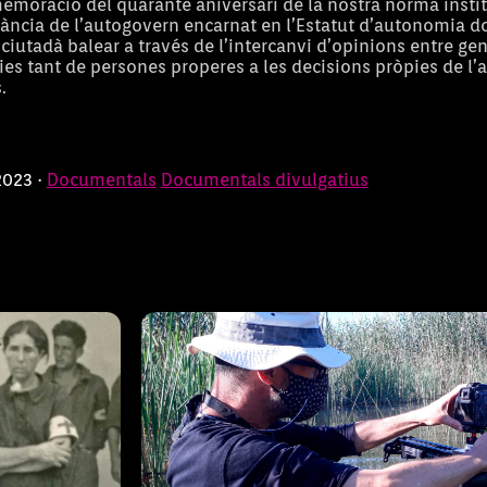
oració del quarantè aniversari de la nostra norma instit
tància de l’autogovern encarnat en l’Estatut d’autonomia d
ciutadà balear a través de l’intercanvi d’opinions entre ge
ies tant de persones properes a les decisions pròpies de l
Mallorca, l'ill
.
2023 ·
Documentals
Documentals divulgatius
Manacor van
El documental Mallorca, l'illa mare ,
es.
primera persona com a illa, és a dir
, on es relata
la qui ens parla. L'illa mare ens expl
tot el que li està passant a ell