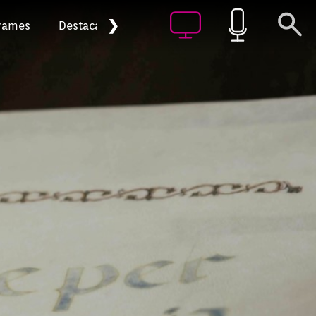
❯
rames
Destacat
Arxiu