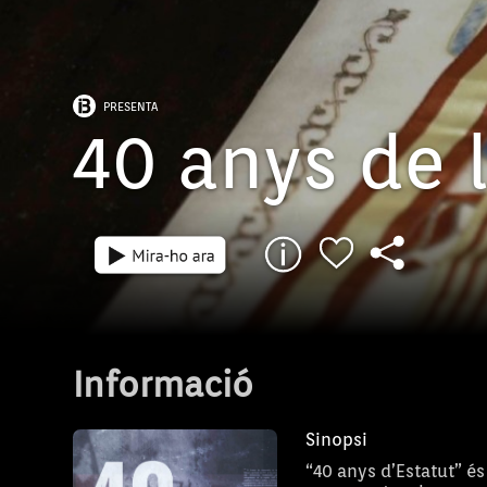
PRESENTA
40 anys de l
Informació
Sinopsi
“40 anys d’Estatut” é