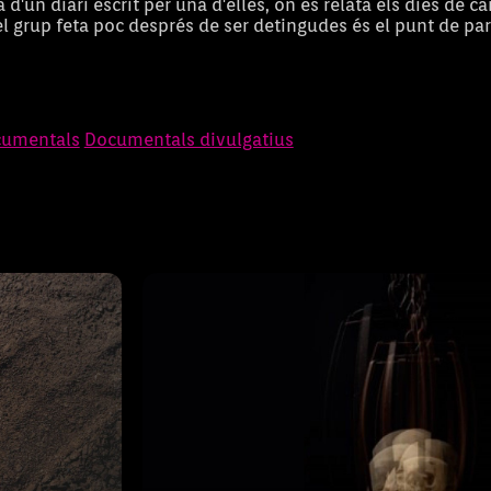
a d'un diari escrit per una d'elles, on es relata els dies de 
el grup feta poc després de ser detingudes és el punt de par
guerra
La Germania. Ca
umentals
Documentals divulgatius
Durant 2 anys una revolta popular 
privilegiats desencadenà una repres
llarga que no ha deixat cap rastre a
la a Mallorca.
nostre dia a dia. 500 anys després 