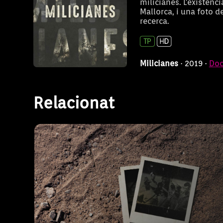
milicianes. L'existènci
Mallorca, i una foto d
Memòria i oblit d'una 
recerca.
Milicianes
· 2019 ·
Doc
Relacionat
Conta la història de la Guerra Civil Espanyo