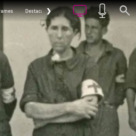
❯
rames
Destacat
Arxiu