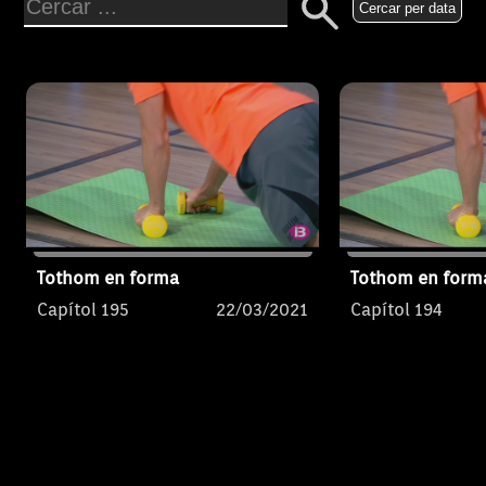
diferents públics i edats. A més,
diferents públi
Cercar per data
s’usaran materials que tothom
s’usaran mater
té a l’abast a casa.
té a l’abast a c
Tothom en forma
Tothom en form
Capítol 195
22/03/2021
Capítol 194