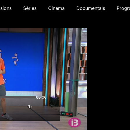
sions
Sèries
Cinema
Documentals
Progr
00:00
1x