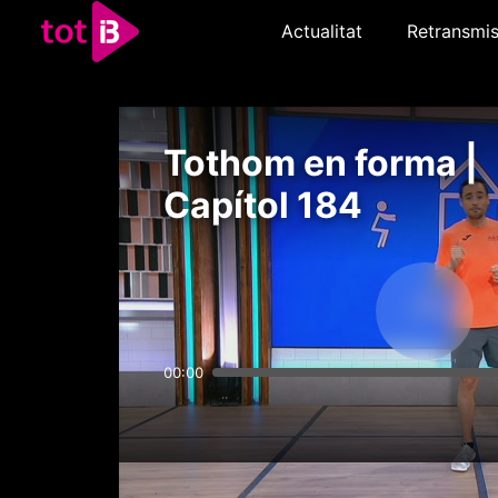
Actualitat
Retransmis
Tothom en forma |
Capítol 184
00:00