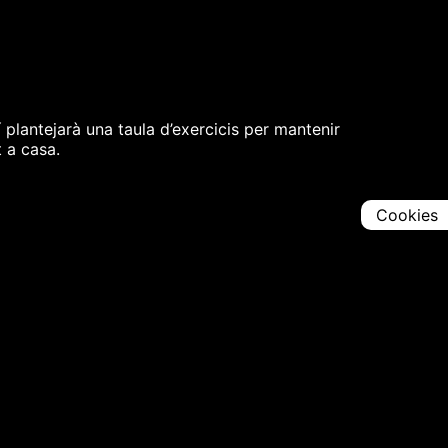
plantejarà una taula d’exercicis per mantenir
t a casa.
Cookies
Comparteix
Iniciar en [
00:00:00
]