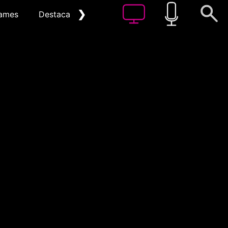
❯
ames
Destacat
Arxiu