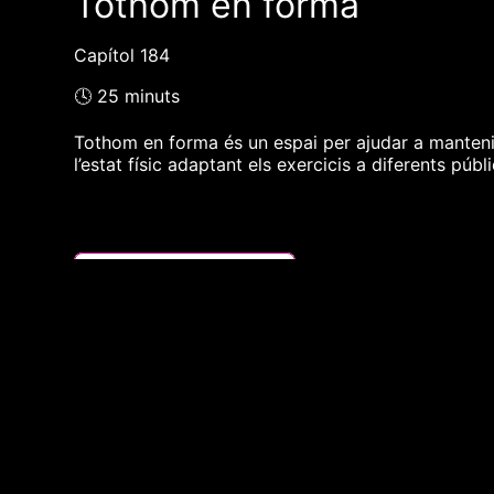
Tothom en forma
Capítol 184
🕓 25 minuts
Tothom en forma és un espai per ajudar a mantenir-
l’estat físic adaptant els exercicis a diferents púb
❮❮ pàgina del programa