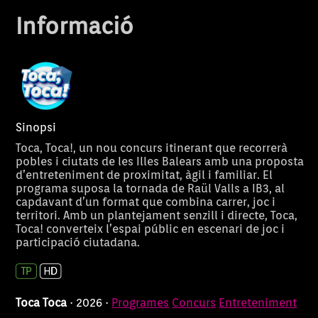
Informació
Sinopsi
Toca, Toca!, un nou concurs itinerant que recorrerà
pobles i ciutats de les Illes Balears amb una proposta
d’entreteniment de proximitat, àgil i familiar. El
programa suposa la tornada de Raül Valls a IB3, al
capdavant d’un format que combina carrer, joc i
territori. Amb un plantejament senzill i directe, Toca,
Toca! converteix l’espai públic en escenari de joc i
“Jo en sé + que tu” és un
Tic-tac, el nou
Jo en sé + que tu
Tic
participació ciutadana.
concurs diari de preguntes i
carrer que et 
respostes, on els participants
diners només so
hauran de demostrar tots els
Presentat per 
seus coneixements i ser bons
Coll, on dos c
Toca Toca
· 2026 ·
Programes
Concurs
Entreteniment
estrategues per poder guanyar
competeixen e