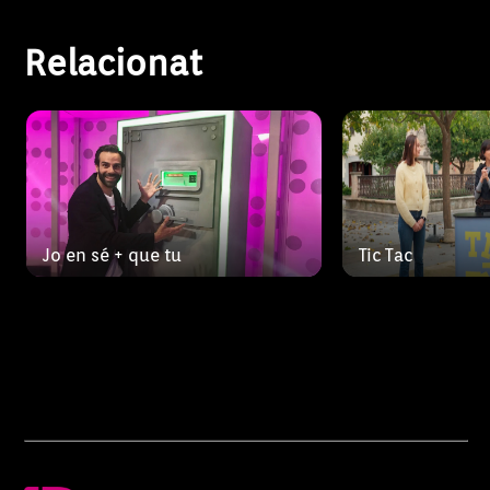
un important premi en me
aconseguir un 
Relacionat
Jo en sé + que tu
Tic Tac