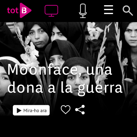
☰
Moonface, una
dona a la guerra