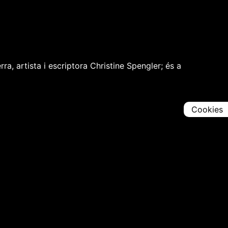
a, artista i escriptora Christine Spengler; és a
Cookies
Comparteix
Iniciar en [
00:00:00
]