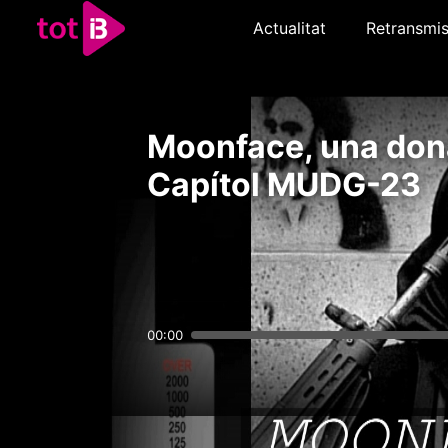
Actualitat
Retransmis
Moonface, una dona
Capítol MUDG-23
00:00