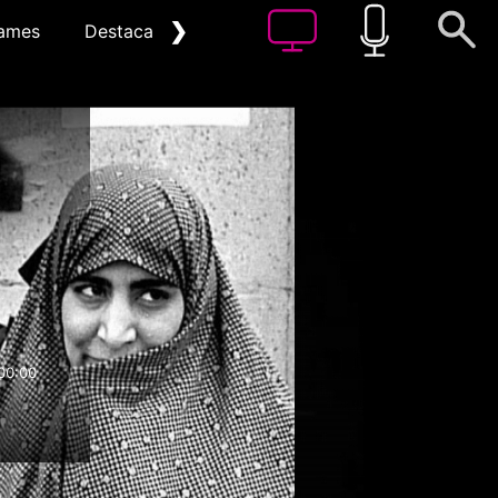
❯
ames
Destacat
Arxiu
00:00