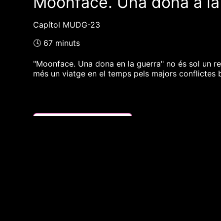
Moonface. Una dona a la
Capítol MUDG-23
🕓 67 minuts
"Moonface. Una dona en la guerra" no és sol un rec
més un viatge en el temps pels majors conflictes b
❮❮ pàgina del programa