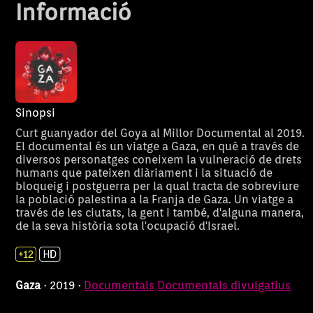
Informació
Sinopsi
Curt guanyador del Goya al Millor Documental al 2019.
El documental és un viatge a Gaza, en què a través de
diversos personatges coneixem la vulneració de drets
humans que pateixen diàriament i la situació de
bloqueig i postguerra per la qual tracta de sobreviure
la població palestina a la Franja de Gaza. Un viatge a
través de les ciutats, la gent i també, d'alguna manera,
El 23 d'abril de 1971, Mallorca va
Curtmetratge 
Kyoko
Woody 
de la seva història sota l'ocupació d'Israel.
viure un succés extraordinari:
Goya al 2018, p
la detenció de John Lennon i
una versió an
Yoko Ono. El motiu va ser el
Allen cavilant 
segrest d'una nina anomenada
religió, la mort 
Gaza
· 2019 ·
Documentals
Documentals divulgatius
Kyoko. Nominat a millor
curtmetratge d’
curtmetratge document
per Jaume Carr