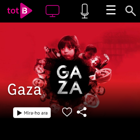
☰
Gaza