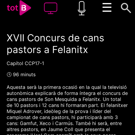
☰
XVII Concurs de cans
00:00
00:00
pastors a Felanitx
1x
Capítol CCP17-1
🕓 96 minuts
Aquesta serà la primera ocasió en la qual la televisió
autonòmica explicarà de forma íntegra el concurs de
cans pastors de Son Mesquida a Felanitx. Un total
de 10 pastors i 12 cans hi formaran part. El felanitxer
Miquel Adrover, ideòleg de la prova i líder del
campionat de cans pastors, hi participarà amb 3
cans: Gamfut, Xeco i Carmús. També hi serà, entre
altres pastors, en Jaume Coll que presenta el