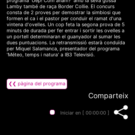
programa 'Uep! Com anam?' amb la seva gossa
Lamby també de raça Border Collie. El concurs
consta de 2 proves per demostrar la simbiosi que
formen el ca i el pastor per conduir el ramat d'una
vintena d'ovelles. Un cop feta la segona prova de 5
minuts de durada per fer entrar i sortir les ovelles a
un portell determinaran el guanyador al sumar les
dues puntuacions. La retransmissió estarà conduïda
per Miquel Salamanca, presentador del programa
'Méteo, temps i natura' a IB3 Televisió.
❮❮ pàgina del programa
Comparteix
Iniciar en [
00:00:00
]