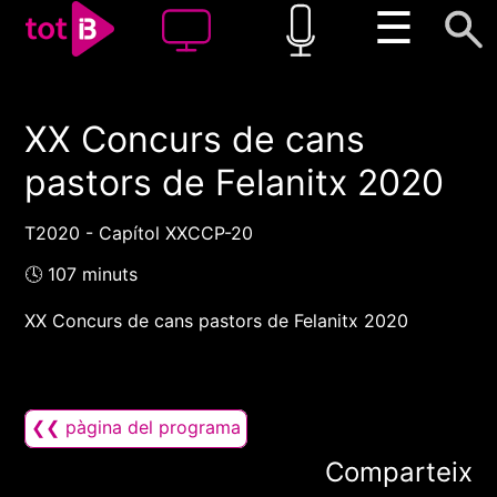
☰
XX Concurs de cans
00:00
00:00
pastors de Felanitx 2020
1x
T2020 - Capítol XXCCP-20
🕓 107 minuts
XX Concurs de cans pastors de Felanitx 2020
❮❮ pàgina del programa
Comparteix