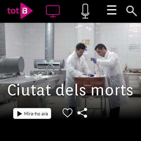
☰
Ciutat dels morts