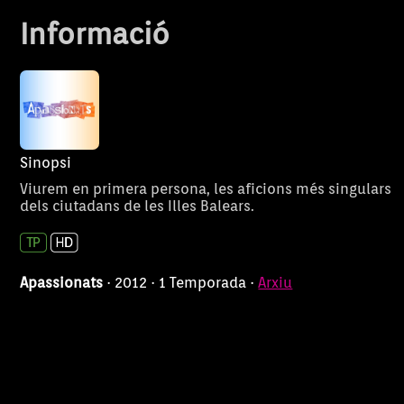
velocitats màximes o
món i gaudeixen
Informació
persecucions aèries. Tots
que els proporc
aquest personatges demostren
la seva passió pel tango, el
billar o l'aeromodelisme.
Sinopsi
Viurem en primera persona, les aficions més singulars
dels ciutadans de les Illes Balears.
Apassionats
· 2012 · 1 Temporada ·
Arxiu