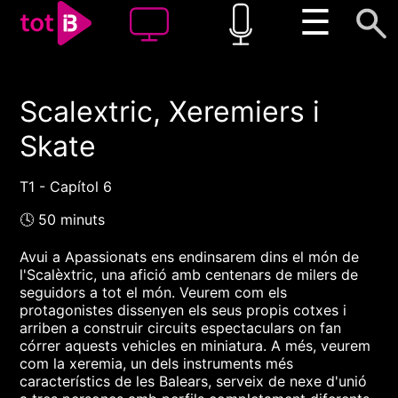
☰
Scalextric, Xeremiers i
00:00
00:00
Skate
1x
T1 - Capítol 6
🕓 50 minuts
Avui a Apassionats ens endinsarem dins el món de
l'Scalèxtric, una afició amb centenars de milers de
seguidors a tot el món. Veurem com els
protagonistes dissenyen els seus propis cotxes i
arriben a construir circuits espectaculars on fan
córrer aquests vehicles en miniatura. A més, veurem
com la xeremia, un dels instruments més
característics de les Balears, serveix de nexe d'unió