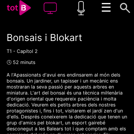
☰
Bonsais i Blokart
00:00
00:00
1x
T1 - Capítol 2
🕓 52 minuts
A l'Apassionats d'avui ens endinsarem al món dels
bonsais. Un jardiner, un tapisser i un mecànic ens
mostraran la seva passió per aquests arbres en
miniatura. L'art del bonsai és una tècnica mil·lenària
d'origen oriental que requereix paciència i molta
dedicació. Veurem els petits arbres dels nostres
protagonistes i, fins i tot, visitarem el jardí zen d'un
d'ells. Després coneixerem la dedicació que tenen un
grup d'amics pel blokart, un esport gairebé
desconegut a les Balears tot i que comptam amb els