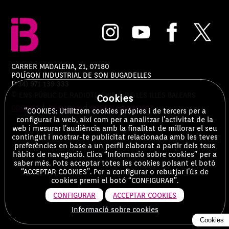
CARRER MADALENA, 21, 07180
POLÍGON INDUSTRIAL DE SON BUGADELLES
(+34) 971 139 333
© ENS PÚBLIC DE RADIOTELEVISIÓ DE LES ILLES BALEARS
Cookies
COOKIES
|
AVÍS LEGAL
|
PORTAL PRIVACITAT
“COOKIES: Utilitzem cookies pròpies i de tercers per a
configurar la web, així com per a analitzar l’activitat de la
web i mesurar l’audiència amb la finalitat de millorar el seu
contingut i mostrar-te publicitat relacionada amb les teves
preferències en base a un perfil elaborat a partir dels teus
hàbits de navegació. Clica “Informació sobre cookies” per a
saber més. Pots acceptar totes les cookies polsant el botó
“ACCEPTAR COOKIES”. Per a configurar o rebutjar l’ús de
cookies premi el botó “CONFIGURAR”.
CONFIGURAR
ACCEPTAR COOKIES
Informació sobre cookies
Cookies