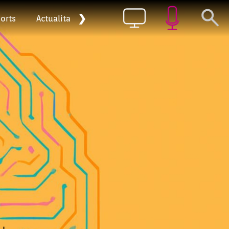
❯
orts
Actualitat
Pòdcast