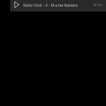
Ratio Club - 4 - IA a les Balears
49 min