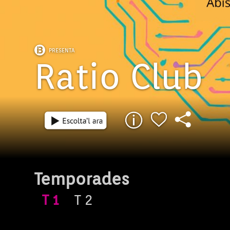
PRESENTA
Ratio Club
Temporades
T
1
T
2