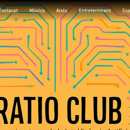
Destacat
Música
Arxiu
Entreteniment
Esp