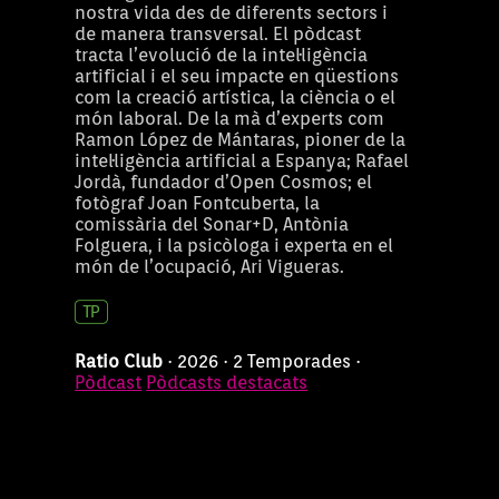
nostra vida des de diferents sectors i
de manera transversal. El pòdcast
tracta l’evolució de la intel·ligència
artificial i el seu impacte en qüestions
com la creació artística, la ciència o el
món laboral. De la mà d’experts com
Ramon López de Mántaras, pioner de la
intel·ligència artificial a Espanya; Rafael
Jordà, fundador d’Open Cosmos; el
fotògraf Joan Fontcuberta, la
comissària del Sonar+D, Antònia
Folguera, i la psicòloga i experta en el
món de l’ocupació, Ari Vigueras.
Ratio Club
· 2026 · 2 Temporades ·
Pòdcast
Pòdcasts destacats