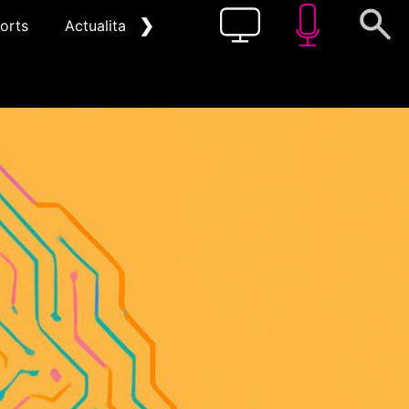
❯
orts
Actualitat
Pòdcast