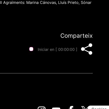
ll Agraïments: Marina Cánovas, Lluís Prieto, Sónar
Comparteix
Iniciar en [
00:00:00
]