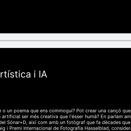
tística i IA
llibre o un poema que ens commogui? Pot crear una cançó que
cia artificial ser més creativa que l'ésser humà? En parlam 
 del Sónar+D, així com amb un fotògraf que fa dècades que util
ig i Premi Internacional de Fotografia Hasselblad, considera