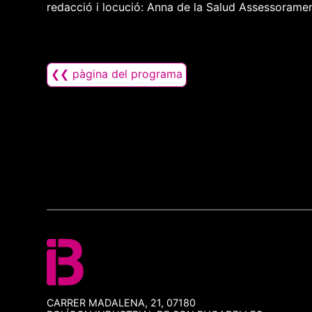
redacció i locució: Anna de la Salud Assessorament
❮❮ pàgina del programa
CARRER MADALENA, 21, 07180