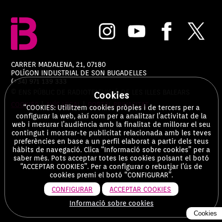
CARRER MADALENA, 21, 07180
POLÍGON INDUSTRIAL DE SON BUGADELLES
(+34) 971 139 333
© ENS PÚBLIC DE RADIOTELEVISIÓ DE LES ILLES BALEARS
Cookies
COOKIES
|
AVÍS LEGAL
|
PORTAL PRIVACITAT
“COOKIES: Utilitzem cookies pròpies i de tercers per a
configurar la web, així com per a analitzar l’activitat de la
web i mesurar l’audiència amb la finalitat de millorar el seu
contingut i mostrar-te publicitat relacionada amb les teves
preferències en base a un perfil elaborat a partir dels teus
hàbits de navegació. Clica “Informació sobre cookies” per a
saber més. Pots acceptar totes les cookies polsant el botó
“ACCEPTAR COOKIES”. Per a configurar o rebutjar l’ús de
cookies premi el botó “CONFIGURAR”.
CONFIGURAR
ACCEPTAR COOKIES
Informació sobre cookies
Cookies