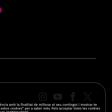
ència amb la finalitat de millorar el seu contingut i mostrar-te
COOKIES
|
AVÍS LEGAL
|
PORTAL PRIVACITAT
ó sobre cookies” per a saber més. Pots acceptar totes les cookies