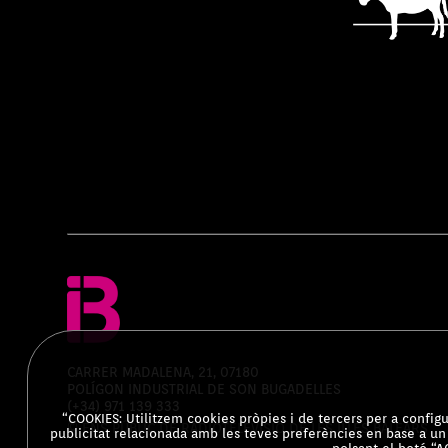
CARRER MADALENA, 21, 07180
POLÍGON INDUSTRIAL DE SON BUGADELLES
(+34) 971 139 333
“COOKIES: Utilitzem cookies pròpies i de tercers per a configur
© ENS PÚBLIC DE RADIOTELEVISIÓ DE LES ILLES BALEARS
publicitat relacionada amb les teves preferències en base a un 